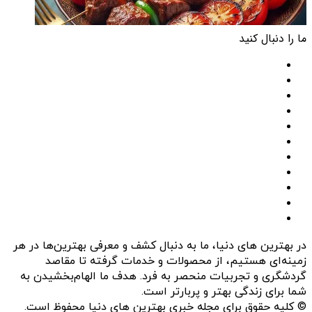
ما را دنبال کنید
فیسبوک
ایکس
پینتریست
دریبببل
لینکداین
تصاویر
فلیکر
یوتیوب
وردپرس
اینستاگرام
پی‌پال
گوگل
پلی
در بهترین های دنیا، ما به دنبال کشف و معرفی بهترین‌ها در هر
زمینه‌ای هستیم، از محصولات و خدمات گرفته تا مقاصد
گردشگری و تجربیات منحصر به فرد. هدف ما الهام‌بخشیدن به
شما برای زندگی بهتر و پربارتر است.
© کلیه حقوق برای مجله خبری بهترین های دنیا محفوظ است.