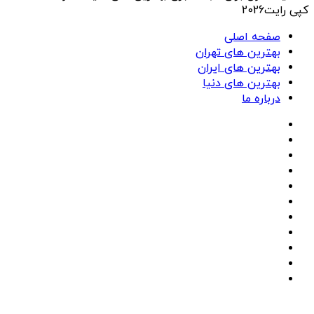
کپی رایت2026
صفحه اصلی
بهترین های تهران
بهترین های ایران
بهترین های دنیا
درباره ما
فیسبوک
ایکس
پینتریست
دریبببل
لینکداین
تصاویر
فلیکر
یوتیوب
وردپرس
اینستاگرام
پی‌پال
گوگل
پلی
دکمه