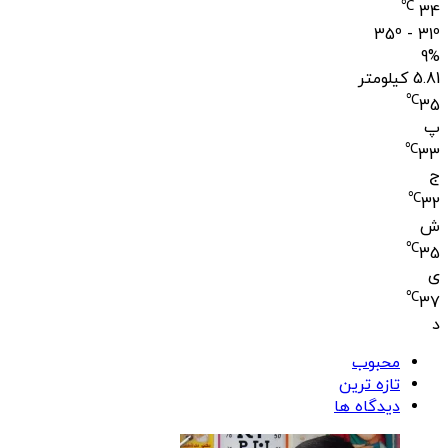
℃
34
35º - 31º
9%
5.81 کیلومتر
℃
35
پ
℃
33
ج
℃
32
ش
℃
35
ی
℃
37
د
محبوب
تازه ترین
دیدگاه ها