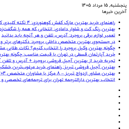
پنجشنبه, 15 مرداد 1405
آخرین خبرها
راهنمای خرید بهترین مارک کفش کوهنوردی: 4 نکته کلیدی که باید بدانید
بهترین رنگ کت و شلوار دامادی: انتخابی که همه را شگفت‌زد
تعمیر لوازم برقی بروجرد: آدرس، تلفن و هر آنچه باید بدانید
در جستجوی بهترین متخصص داخلی بروجرد: دکترهای برتر و
چگونه بهترین وکیل بروجرد را انتخاب کنیم؟ نکات طلایی مشا
خرید آپارتمان قسطی در تهران با قیمت مناسب: چگونه بهتری
تجربه خرید از بهترین آجیل فروشی بروجرد + آدرس و تلفن 
بهترین آجیل فروشی تبریز: راهنمای خرید مرغوب‌ترین خشکبا
بهترین مشاور ازدواج تبریز – 8 مرکز با مشاوران متخصص 1404
انتخاب بهترین دارالترجمه تهران برای ترجمه‌های تخصصی و
فیسبوک
ایکس
پینتریست
دریبببل
لینکداین
تصاویر
فلیکر
یوتیوب